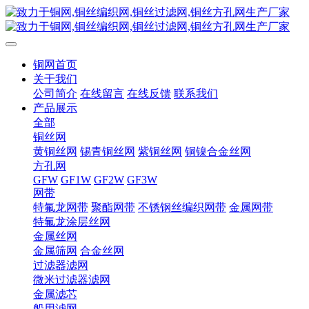
铜网首页
关于我们
公司简介
在线留言
在线反馈
联系我们
产品展示
全部
铜丝网
黄铜丝网
锡青铜丝网
紫铜丝网
铜镍合金丝网
方孔网
GFW
GF1W
GF2W
GF3W
网带
特氟龙网带
聚酯网带
不锈钢丝编织网带
金属网带
特氟龙涂层丝网
金属丝网
金属筛网
合金丝网
过滤器滤网
微米过滤器滤网
金属滤芯
船用滤网