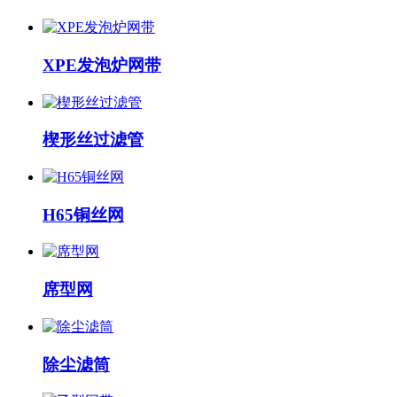
XPE发泡炉网带
楔形丝过滤管
H65铜丝网
席型网
除尘滤筒