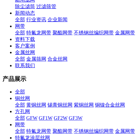
除尘滤筒
过滤筛管
新闻动态
全部
行业资讯
企业新闻
网带
全部
特氟龙网带
聚酯网带
不锈钢丝编织网带
金属网带
资料下载
客户案例
金属丝网
全部
金属筛网
合金丝网
联系我们
产品展示
全部
铜丝网
全部
黄铜丝网
锡青铜丝网
紫铜丝网
铜镍合金丝网
方孔网
全部
GFW
GF1W
GF2W
GF3W
网带
全部
特氟龙网带
聚酯网带
不锈钢丝编织网带
金属网带
特氟龙涂层丝网