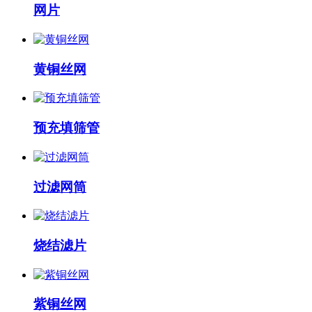
网片
黄铜丝网
预充填筛管
过滤网筒
烧结滤片
紫铜丝网