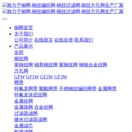
铜网首页
关于我们
公司简介
在线留言
在线反馈
联系我们
产品展示
全部
铜丝网
黄铜丝网
锡青铜丝网
紫铜丝网
铜镍合金丝网
方孔网
GFW
GF1W
GF2W
GF3W
网带
特氟龙网带
聚酯网带
不锈钢丝编织网带
金属网带
特氟龙涂层丝网
金属丝网
金属筛网
合金丝网
过滤器滤网
微米过滤器滤网
金属滤芯
船用滤网