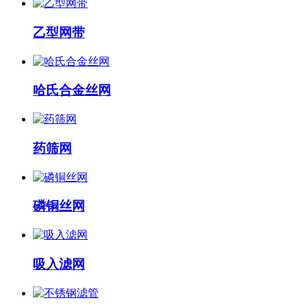
乙型网带
哈氏合金丝网
药筛网
磷铜丝网
吸入滤网