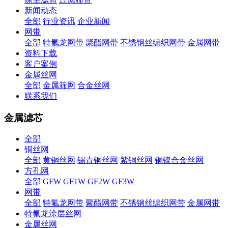
新闻动态
全部
行业资讯
企业新闻
网带
全部
特氟龙网带
聚酯网带
不锈钢丝编织网带
金属网带
资料下载
客户案例
金属丝网
全部
金属筛网
合金丝网
联系我们
金属滤芯
全部
铜丝网
全部
黄铜丝网
锡青铜丝网
紫铜丝网
铜镍合金丝网
方孔网
全部
GFW
GF1W
GF2W
GF3W
网带
全部
特氟龙网带
聚酯网带
不锈钢丝编织网带
金属网带
特氟龙涂层丝网
金属丝网