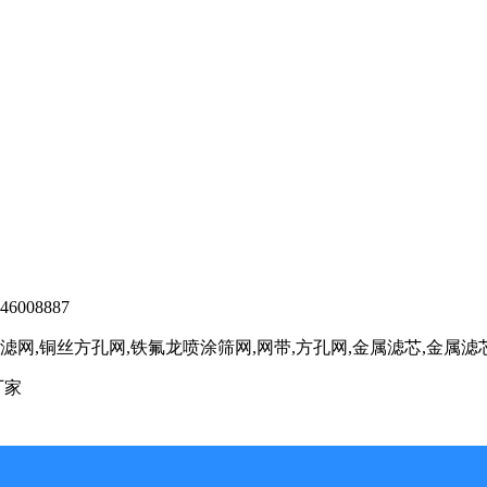
6008887
网,铜丝方孔网,铁氟龙喷涂筛网,网带,方孔网,金属滤芯,金属
厂家