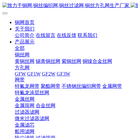
铜网首页
关于我们
公司简介
在线留言
在线反馈
联系我们
产品展示
全部
铜丝网
黄铜丝网
锡青铜丝网
紫铜丝网
铜镍合金丝网
方孔网
GFW
GF1W
GF2W
GF3W
网带
特氟龙网带
聚酯网带
不锈钢丝编织网带
金属网带
特氟龙涂层丝网
金属丝网
金属筛网
合金丝网
过滤器滤网
微米过滤器滤网
金属滤芯
船用滤网
除尘滤筒
过滤筛管