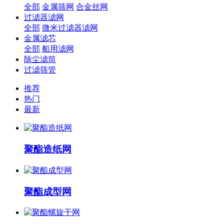
全部
金属筛网
合金丝网
过滤器滤网
全部
微米过滤器滤网
金属滤芯
全部
船用滤网
除尘滤筒
过滤筛管
推荐
热门
最新
聚酯造纸网
​聚酯成型网