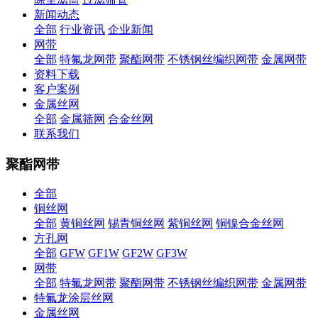
新闻动态
全部
行业资讯
企业新闻
网带
全部
特氟龙网带
聚酯网带
不锈钢丝编织网带
金属网带
资料下载
客户案例
金属丝网
全部
金属筛网
合金丝网
联系我们
聚酯网带
全部
铜丝网
全部
黄铜丝网
锡青铜丝网
紫铜丝网
铜镍合金丝网
方孔网
全部
GFW
GF1W
GF2W
GF3W
网带
全部
特氟龙网带
聚酯网带
不锈钢丝编织网带
金属网带
特氟龙涂层丝网
金属丝网