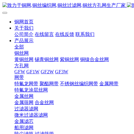
铜网首页
关于我们
公司简介
在线留言
在线反馈
联系我们
产品展示
全部
铜丝网
黄铜丝网
锡青铜丝网
紫铜丝网
铜镍合金丝网
方孔网
GFW
GF1W
GF2W
GF3W
网带
特氟龙网带
聚酯网带
不锈钢丝编织网带
金属网带
特氟龙涂层丝网
金属丝网
金属筛网
合金丝网
过滤器滤网
微米过滤器滤网
金属滤芯
船用滤网
除尘滤筒
过滤筛管