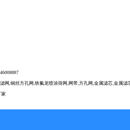
6008887
网,铜丝方孔网,铁氟龙喷涂筛网,网带,方孔网,金属滤芯,金属
厂家