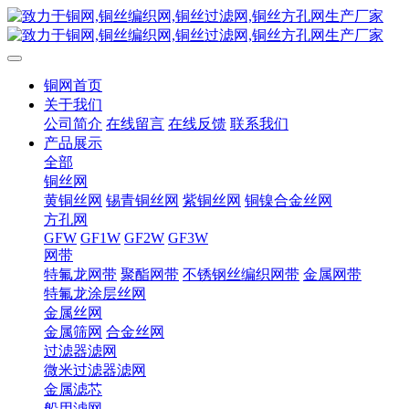
铜网首页
关于我们
公司简介
在线留言
在线反馈
联系我们
产品展示
全部
铜丝网
黄铜丝网
锡青铜丝网
紫铜丝网
铜镍合金丝网
方孔网
GFW
GF1W
GF2W
GF3W
网带
特氟龙网带
聚酯网带
不锈钢丝编织网带
金属网带
特氟龙涂层丝网
金属丝网
金属筛网
合金丝网
过滤器滤网
微米过滤器滤网
金属滤芯
船用滤网