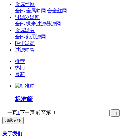
金属丝网
全部
金属筛网
合金丝网
过滤器滤网
全部
微米过滤器滤网
金属滤芯
全部
船用滤网
除尘滤筒
过滤筛管
推荐
热门
最新
标准筛
上一页
1
下一页
转至第
加载更多
关于我们