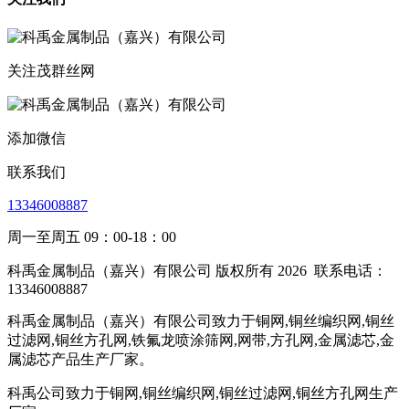
关注茂群丝网
添加微信
联系我们
13346008887
周一至周五 09：00-18：00
科禹金属制品（嘉兴）有限公司 版权所有 2026
联系电话：
13346008887
科禹金属制品（嘉兴）有限公司致力于铜网,铜丝编织网,铜丝
过滤网,铜丝方孔网,铁氟龙喷涂筛网,网带,方孔网,金属滤芯,金
属滤芯产品生产厂家。
科禹公司致力于铜网,铜丝编织网,铜丝过滤网,铜丝方孔网生产