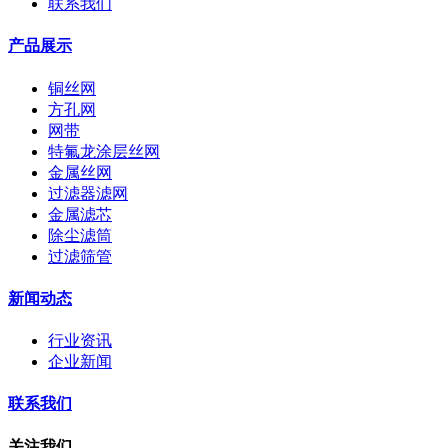
联系我们
产品展示
铜丝网
方孔网
网带
特氟龙涂层丝网
金属丝网
过滤器滤网
金属滤芯
除尘滤筒
过滤筛管
新闻动态
行业资讯
企业新闻
联系我们
关注我们