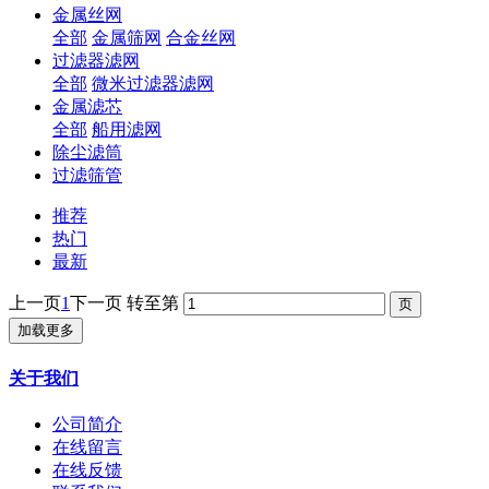
金属丝网
全部
金属筛网
合金丝网
过滤器滤网
全部
微米过滤器滤网
金属滤芯
全部
船用滤网
除尘滤筒
过滤筛管
推荐
热门
最新
上一页
1
下一页
转至第
加载更多
关于我们
公司简介
在线留言
在线反馈