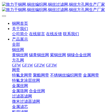
铜网首页
关于我们
公司简介
在线留言
在线反馈
联系我们
产品展示
全部
铜丝网
黄铜丝网
锡青铜丝网
紫铜丝网
铜镍合金丝网
方孔网
GFW
GF1W
GF2W
GF3W
网带
特氟龙网带
聚酯网带
不锈钢丝编织网带
金属网带
特氟龙涂层丝网
金属丝网
金属筛网
合金丝网
过滤器滤网
微米过滤器滤网
金属滤芯
船用滤网