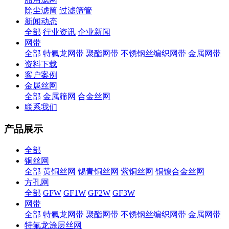
除尘滤筒
过滤筛管
新闻动态
全部
行业资讯
企业新闻
网带
全部
特氟龙网带
聚酯网带
不锈钢丝编织网带
金属网带
资料下载
客户案例
金属丝网
全部
金属筛网
合金丝网
联系我们
产品展示
全部
铜丝网
全部
黄铜丝网
锡青铜丝网
紫铜丝网
铜镍合金丝网
方孔网
全部
GFW
GF1W
GF2W
GF3W
网带
全部
特氟龙网带
聚酯网带
不锈钢丝编织网带
金属网带
特氟龙涂层丝网