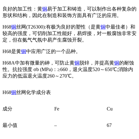
良好的加工性：黄
铜
易于加工和铸造，可以制作出各种复杂的
形状和结构，因此在制造和装饰方面具有广泛的应用。
H68
铜
丝网(T26300):有极为良好的塑性（是黄
铜
中最佳者）和
较高的强度，可切削加工性能好，易焊接，对一般腐蚀非常安
定，但在氨气气氛中易产生腐蚀开裂。
H68是黄
铜
中应用广泛的一个品种。
H68A中加有微量的砷，可防止黄
铜
脱锌，并提高黄
铜
的耐蚀
性。抗拉强度 σb (MPa)：≥660，退火温度520～650℃;消除内
应力的低温退火温度260～270℃。
H68
铜
丝网化学成分表
成分
Fe
Cu
最小值
–
67