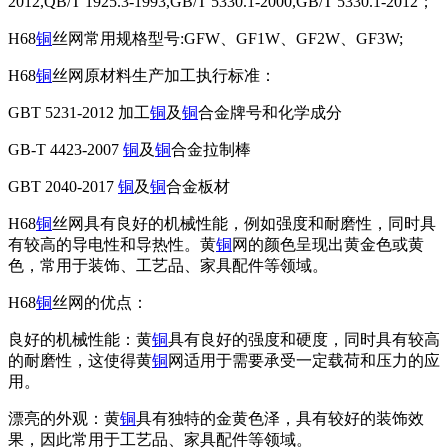
2012,QB/T 1925.3-1993,GB/T 5330.1-2000,GB/T 5330.1-2012；
H68
铜
丝网常用规格型号:GFW、GF1W、GF2W、GF3W;
H68
铜
丝网原材料生产加工执行标准：
GBT 5231-2012 加工
铜
及
铜
合金牌号和化学成分
GB-T 4423-2007
铜
及
铜
合金拉制棒
GBT 2040-2017
铜
及
铜
合金板材
H68
铜
丝网具有良好的机械性能，例如强度和耐磨性，同时具
有较高的导电性和导热性。黄
铜
网的颜色呈现出黄金色或黄
色，常用于装饰、工艺品、家具配件等领域。
H68
铜
丝网的优点：
良好的机械性能：黄
铜
具有良好的强度和硬度，同时具有较高
的耐磨性，这使得黄
铜
网适用于需要承受一定载荷和压力的应
用。
漂亮的外观：黄
铜
具有独特的金黄色泽，具有较好的装饰效
果，因此常用于工艺品、家具配件等领域。