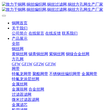
铜网首页
关于我们
公司简介
在线留言
在线反馈
联系我们
产品展示
全部
铜丝网
黄铜丝网
锡青铜丝网
紫铜丝网
铜镍合金丝网
方孔网
GFW
GF1W
GF2W
GF3W
网带
特氟龙网带
聚酯网带
不锈钢丝编织网带
金属网带
特氟龙涂层丝网
金属丝网
金属筛网
合金丝网
过滤器滤网
微米过滤器滤网
金属滤芯
船用滤网