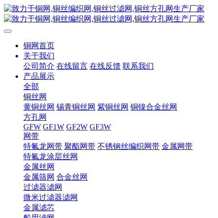
铜网首页
关于我们
公司简介
在线留言
在线反馈
联系我们
产品展示
全部
铜丝网
黄铜丝网
锡青铜丝网
紫铜丝网
铜镍合金丝网
方孔网
GFW
GF1W
GF2W
GF3W
网带
特氟龙网带
聚酯网带
不锈钢丝编织网带
金属网带
特氟龙涂层丝网
金属丝网
金属筛网
合金丝网
过滤器滤网
微米过滤器滤网
金属滤芯
船用滤网