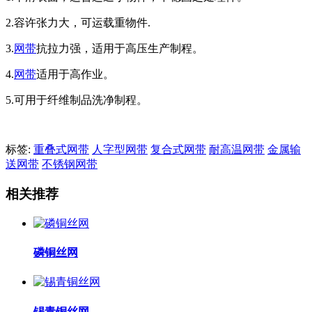
2.容许张力大，可运载重物件.
3.
网带
抗拉力强，适用于高压生产制程。
4.
网带
适用于高作业。
5.可用于纤维制品洗净制程。
标签:
重叠式网带
人字型网带
复合式网带
耐高温网带
金属输
送网带
不锈钢网带
相关推荐
磷铜丝网
锡青铜丝网