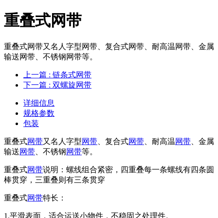
重叠式网带
重叠式网带又名人字型网带、复合式网带、耐高温网带、金属
输送网带、不锈钢网带等。
上一篇
: 链条式网带
下一篇
: 双螺旋网带
详细信息
规格参数
包装
重叠式
网带
又名人字型
网带
、复合式
网带
、耐高温
网带
、金属
输送
网带
、不锈钢
网带
等。
重叠式
网带
说明：螺线组合紧密，四重叠每一条螺线有四条圆
棒贯穿，三重叠则有三条贯穿
重叠式
网带
特长：
1.平滑表面，适合运送小物件，不稳固之处理件。