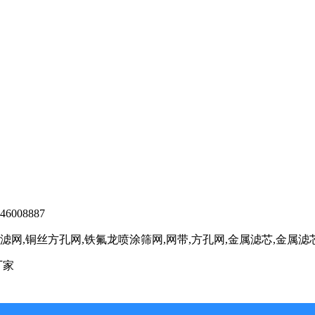
6008887
网,铜丝方孔网,铁氟龙喷涂筛网,网带,方孔网,金属滤芯,金属
厂家