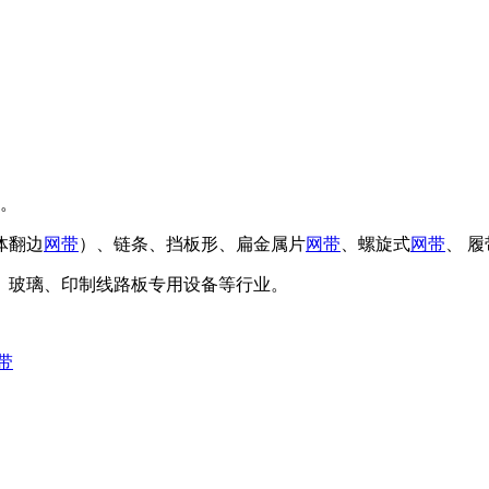
点。
体翻边
网带
）、链条、挡板形、扁金属片
网带
、螺旋式
网带
、 
、玻璃、印制线路板专用设备等行业。
带