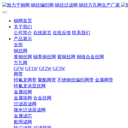
铜网首页
关于我们
公司简介
在线留言
在线反馈
联系我们
产品展示
全部
铜丝网
黄铜丝网
锡青铜丝网
紫铜丝网
铜镍合金丝网
方孔网
GFW
GF1W
GF2W
GF3W
网带
特氟龙网带
聚酯网带
不锈钢丝编织网带
金属网带
特氟龙涂层丝网
金属丝网
金属筛网
合金丝网
过滤器滤网
微米过滤器滤网
金属滤芯
船用滤网
除尘滤筒
过滤筛管