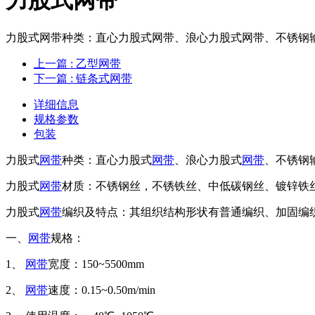
力股式网带种类：直心力股式网带、浪心力股式网带、不锈钢输
上一篇
: 乙型网带
下一篇
: 链条式网带
详细信息
规格参数
包装
力股式
网带
种类：直心力股式
网带
、浪心力股式
网带
、不锈钢
力股式
网带
材质：不锈钢丝，不锈铁丝、中低碳钢丝、镀锌铁
力股式
网带
编织及特点：其组织结构形状有普通编织、加固编
一、
网带
规格：
1、
网带
宽度：150~5500mm
2、
网带
速度：0.15~0.50m/min