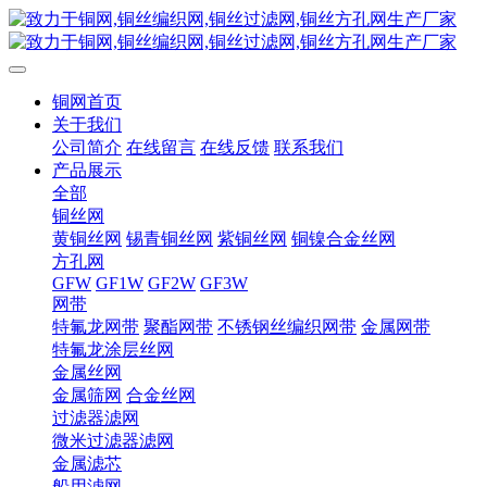
铜网首页
关于我们
公司简介
在线留言
在线反馈
联系我们
产品展示
全部
铜丝网
黄铜丝网
锡青铜丝网
紫铜丝网
铜镍合金丝网
方孔网
GFW
GF1W
GF2W
GF3W
网带
特氟龙网带
聚酯网带
不锈钢丝编织网带
金属网带
特氟龙涂层丝网
金属丝网
金属筛网
合金丝网
过滤器滤网
微米过滤器滤网
金属滤芯
船用滤网