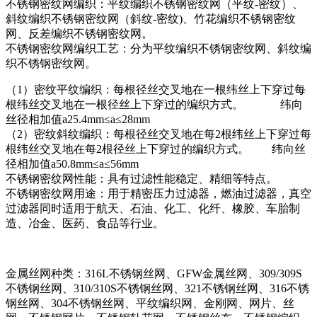
不锈钢密纹网
编织：平纹编织不锈钢密纹网（平纹-密纹）、
斜纹编织不锈钢密纹网（斜纹-密纹)、竹花编织不锈钢密纹
网、反差编织不锈钢密纹网。
不锈钢密纹网
编织工艺：分为平纹编织不锈钢密纹网、斜纹编
织不锈钢密纹网。
（1）密纹平纹编织：每根径丝交叉地在一根纬丝上下穿过每
根纬丝交叉地在一根径丝上下穿过的编织方式。 纬向
丝径相加值a25.4mm≤a≤28mm
（2）密纹斜纹编织：每根径丝交叉地在每2根纬丝上下穿过每
根纬丝交叉地在每2根径丝上下穿过的编织方式。 纬向丝
径相加值a50.8mm≤a≤56mm
不锈钢密纹网
性能：具有过滤性能稳定、精细等特点。
不锈钢密纹网
用途：用于精密压力过滤器，燃油过滤器，真空
过滤器同时适用于航天、石油、化工、化纤、橡胶、车胎制
造、冶金、医药、食品等行业。
金属丝网种类：316L不锈钢丝网、GFW金属丝网、309/309S
不锈钢丝网、310/310S不锈钢丝网、321不锈钢丝网、316不锈
钢丝网、304不锈钢丝网、平纹编织网、金刚网、网片、丝