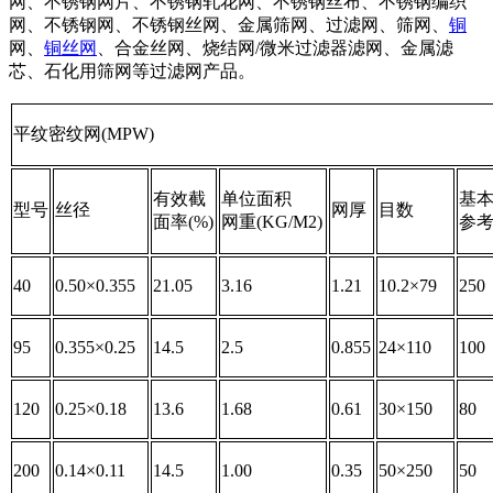
网、不锈钢网片、不锈钢轧花网、不锈钢丝布、不锈钢编织
网、不锈钢网、不锈钢丝网、金属筛网、过滤网、筛网、
铜
网、
铜丝网
、合金丝网、烧结网/微米过滤器滤网、金属滤
芯、石化用筛网等过滤网产品。
平纹密纹网(MPW)
有效截
单位面积
基
型号
丝径
网厚
目数
面率(%)
网重(KG/M2)
参考
40
0.50×0.355
21.05
3.16
1.21
10.2×79
250
95
0.355×0.25
14.5
2.5
0.855
24×110
100
120
0.25×0.18
13.6
1.68
0.61
30×150
80
200
0.14×0.11
14.5
1.00
0.35
50×250
50