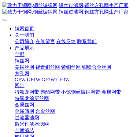
铜网首页
关于我们
公司简介
在线留言
在线反馈
联系我们
产品展示
全部
铜丝网
黄铜丝网
锡青铜丝网
紫铜丝网
铜镍合金丝网
方孔网
GFW
GF1W
GF2W
GF3W
网带
特氟龙网带
聚酯网带
不锈钢丝编织网带
金属网带
特氟龙涂层丝网
金属丝网
金属筛网
合金丝网
过滤器滤网
微米过滤器滤网
金属滤芯
船用滤网