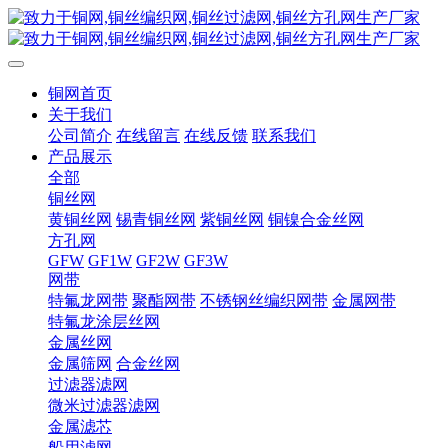
铜网首页
关于我们
公司简介
在线留言
在线反馈
联系我们
产品展示
全部
铜丝网
黄铜丝网
锡青铜丝网
紫铜丝网
铜镍合金丝网
方孔网
GFW
GF1W
GF2W
GF3W
网带
特氟龙网带
聚酯网带
不锈钢丝编织网带
金属网带
特氟龙涂层丝网
金属丝网
金属筛网
合金丝网
过滤器滤网
微米过滤器滤网
金属滤芯
船用滤网