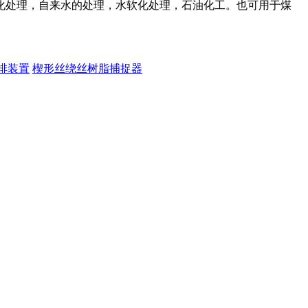
化处理，自来水的处理，水软化处理，石油化工。也可用于煤
排装置
楔形丝绕丝树脂捕捉器