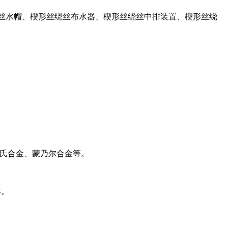
楔形丝绕丝水帽、楔形丝绕丝布水器、楔形丝绕丝中排装置、楔形丝绕
金、钛、哈氏合金、蒙乃尔合金等。
本。