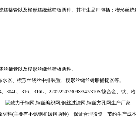
ipe）分为楔形丝绕丝筛管以及楔形丝绕丝筛板两种。其衍生品种包括：
分为楔形丝绕丝筛管以及楔形丝绕丝筛板两种。
布水器、楔形丝绕丝中排装置、楔形丝绕丝树脂捕捉器等。
04L、316、316L、2205/2507/309S/347/310S/镍合
原材料(主要有不锈钢和碳钢两种)，保证合理投资，节约生产成