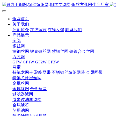
铜网首页
关于我们
公司简介
在线留言
在线反馈
联系我们
产品展示
全部
铜丝网
黄铜丝网
锡青铜丝网
紫铜丝网
铜镍合金丝网
方孔网
GFW
GF1W
GF2W
GF3W
网带
特氟龙网带
聚酯网带
不锈钢丝编织网带
金属网带
特氟龙涂层丝网
金属丝网
金属筛网
合金丝网
过滤器滤网
微米过滤器滤网
金属滤芯
船用滤网
除尘滤筒
过滤筛管