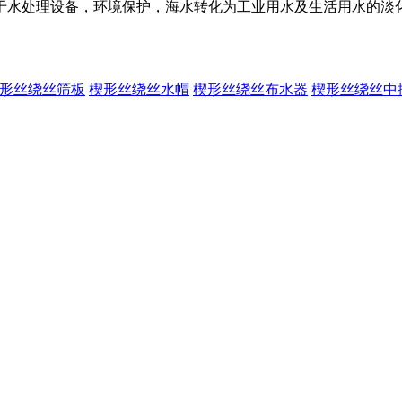
于水处理设备，环境保护，海水转化为工业用水及生活用水的淡
形丝绕丝筛板
楔形丝绕丝水帽
楔形丝绕丝布水器
楔形丝绕丝中