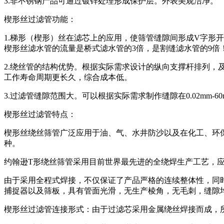
3.非不锈钢产品可通过镀锌处理形成保护层。外表美观洁净。
楔形丝过滤管功能：
1.梯形（楔形）丝在滤芯上的应用，使筛管缝隙间形成V字形
楔形丝滤水管的流量是桥式滤水管的3倍，是割缝滤水管的9倍
2.绕丝管的结构优势。根据实际需求设计的纵向支撑杆排列，
工作寿命周期更长久，综合成本低。
3.过滤管缝隙范围大。可以根据实际需求制作缝隙在0.02mm
楔形丝过滤管特点：
楔形丝绕丝筛管广泛应用于油、气、水井防沙以及在化工、环
种。
约翰逊T形绕丝筛管采用目前世界最先进的全绕焊生产工艺，
由于采用全程式焊接，不仅保证了产品严格的连续整体性，同
捕捉器以及筛板，具有管面光滑，无生产棱角，无毛刺，缝隙
楔形丝过滤管连接形式：由于过滤芯采用金属绕丝焊接而成，