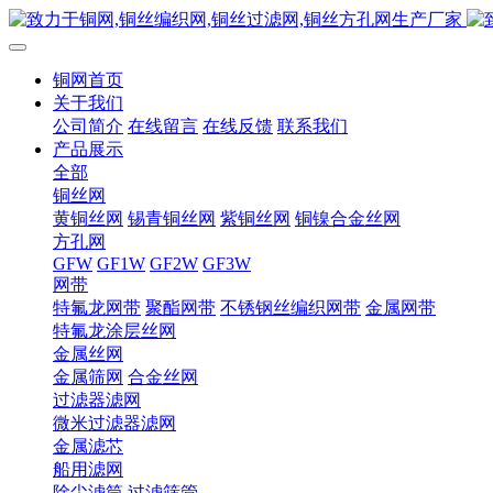
铜网首页
关于我们
公司简介
在线留言
在线反馈
联系我们
产品展示
全部
铜丝网
黄铜丝网
锡青铜丝网
紫铜丝网
铜镍合金丝网
方孔网
GFW
GF1W
GF2W
GF3W
网带
特氟龙网带
聚酯网带
不锈钢丝编织网带
金属网带
特氟龙涂层丝网
金属丝网
金属筛网
合金丝网
过滤器滤网
微米过滤器滤网
金属滤芯
船用滤网
除尘滤筒
过滤筛管