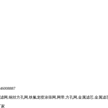
6008887
网,铜丝方孔网,铁氟龙喷涂筛网,网带,方孔网,金属滤芯,金属
厂家