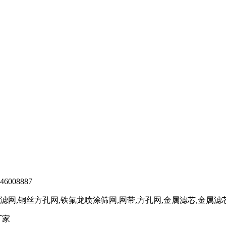
6008887
网,铜丝方孔网,铁氟龙喷涂筛网,网带,方孔网,金属滤芯,金属
厂家