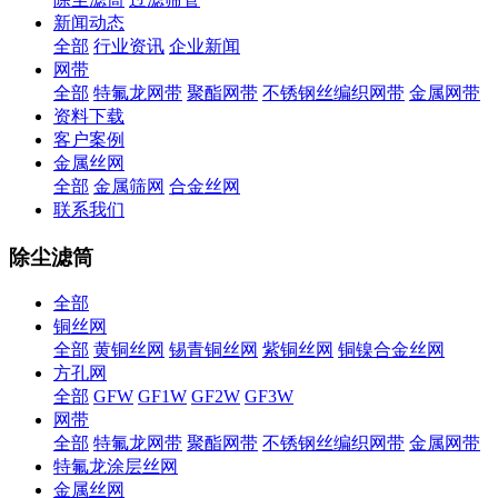
新闻动态
全部
行业资讯
企业新闻
网带
全部
特氟龙网带
聚酯网带
不锈钢丝编织网带
金属网带
资料下载
客户案例
金属丝网
全部
金属筛网
合金丝网
联系我们
除尘滤筒
全部
铜丝网
全部
黄铜丝网
锡青铜丝网
紫铜丝网
铜镍合金丝网
方孔网
全部
GFW
GF1W
GF2W
GF3W
网带
全部
特氟龙网带
聚酯网带
不锈钢丝编织网带
金属网带
特氟龙涂层丝网
金属丝网