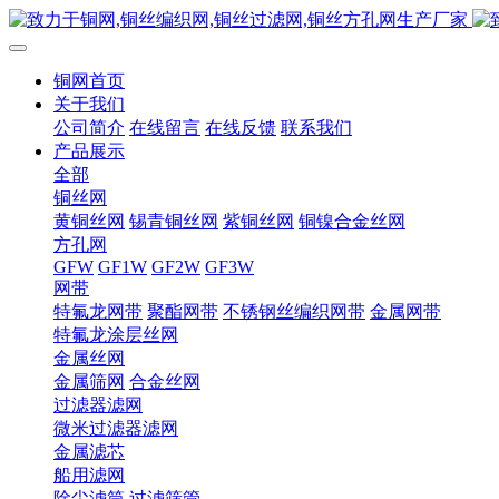
铜网首页
关于我们
公司简介
在线留言
在线反馈
联系我们
产品展示
全部
铜丝网
黄铜丝网
锡青铜丝网
紫铜丝网
铜镍合金丝网
方孔网
GFW
GF1W
GF2W
GF3W
网带
特氟龙网带
聚酯网带
不锈钢丝编织网带
金属网带
特氟龙涂层丝网
金属丝网
金属筛网
合金丝网
过滤器滤网
微米过滤器滤网
金属滤芯
船用滤网
除尘滤筒
过滤筛管