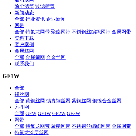
除尘滤筒
过滤筛管
新闻动态
全部
行业资讯
企业新闻
网带
全部
特氟龙网带
聚酯网带
不锈钢丝编织网带
金属网带
资料下载
客户案例
金属丝网
全部
金属筛网
合金丝网
联系我们
GF1W
全部
铜丝网
全部
黄铜丝网
锡青铜丝网
紫铜丝网
铜镍合金丝网
方孔网
全部
GFW
GF1W
GF2W
GF3W
网带
全部
特氟龙网带
聚酯网带
不锈钢丝编织网带
金属网带
特氟龙涂层丝网