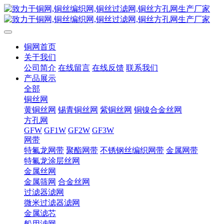
铜网首页
关于我们
公司简介
在线留言
在线反馈
联系我们
产品展示
全部
铜丝网
黄铜丝网
锡青铜丝网
紫铜丝网
铜镍合金丝网
方孔网
GFW
GF1W
GF2W
GF3W
网带
特氟龙网带
聚酯网带
不锈钢丝编织网带
金属网带
特氟龙涂层丝网
金属丝网
金属筛网
合金丝网
过滤器滤网
微米过滤器滤网
金属滤芯
船用滤网