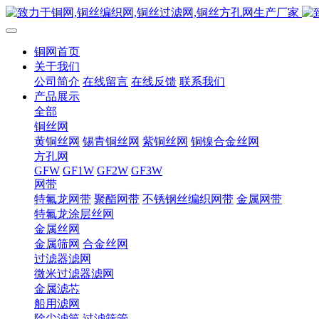
铜网首页
关于我们
公司简介
在线留言
在线反馈
联系我们
产品展示
全部
铜丝网
黄铜丝网
锡青铜丝网
紫铜丝网
铜镍合金丝网
方孔网
GFW
GF1W
GF2W
GF3W
网带
特氟龙网带
聚酯网带
不锈钢丝编织网带
金属网带
特氟龙涂层丝网
金属丝网
金属筛网
合金丝网
过滤器滤网
微米过滤器滤网
金属滤芯
船用滤网
除尘滤筒
过滤筛管