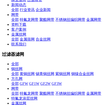
新闻动态
全部
行业资讯
企业新闻
网带
全部
特氟龙网带
聚酯网带
不锈钢丝编织网带
金属网带
资料下载
客户案例
金属丝网
全部
金属筛网
合金丝网
联系我们
过滤器滤网
全部
铜丝网
全部
黄铜丝网
锡青铜丝网
紫铜丝网
铜镍合金丝网
方孔网
全部
GFW
GF1W
GF2W
GF3W
网带
全部
特氟龙网带
聚酯网带
不锈钢丝编织网带
金属网带
特氟龙涂层丝网
金属丝网