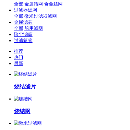
全部
金属筛网
合金丝网
过滤器滤网
全部
微米过滤器滤网
金属滤芯
全部
船用滤网
除尘滤筒
过滤筛管
推荐
热门
最新
烧结滤片
烧结网