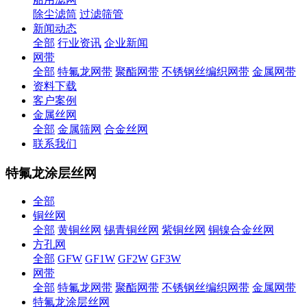
除尘滤筒
过滤筛管
新闻动态
全部
行业资讯
企业新闻
网带
全部
特氟龙网带
聚酯网带
不锈钢丝编织网带
金属网带
资料下载
客户案例
金属丝网
全部
金属筛网
合金丝网
联系我们
特氟龙涂层丝网
全部
铜丝网
全部
黄铜丝网
锡青铜丝网
紫铜丝网
铜镍合金丝网
方孔网
全部
GFW
GF1W
GF2W
GF3W
网带
全部
特氟龙网带
聚酯网带
不锈钢丝编织网带
金属网带
特氟龙涂层丝网