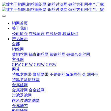
铜网首页
关于我们
公司简介
在线留言
在线反馈
联系我们
产品展示
全部
铜丝网
黄铜丝网
锡青铜丝网
紫铜丝网
铜镍合金丝网
方孔网
GFW
GF1W
GF2W
GF3W
网带
特氟龙网带
聚酯网带
不锈钢丝编织网带
金属网带
特氟龙涂层丝网
金属丝网
金属筛网
合金丝网
过滤器滤网
微米过滤器滤网
金属滤芯
船用滤网