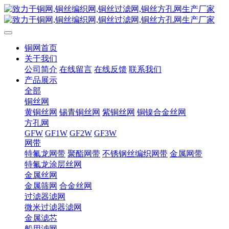
铜网首页
关于我们
公司简介
在线留言
在线反馈
联系我们
产品展示
全部
铜丝网
黄铜丝网
锡青铜丝网
紫铜丝网
铜镍合金丝网
方孔网
GFW
GF1W
GF2W
GF3W
网带
特氟龙网带
聚酯网带
不锈钢丝编织网带
金属网带
特氟龙涂层丝网
金属丝网
金属筛网
合金丝网
过滤器滤网
微米过滤器滤网
金属滤芯
船用滤网