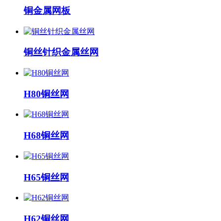
铜金属网板
铜丝针织金属丝网
H80铜丝网
H68铜丝网
H65铜丝网
​H62铜丝网