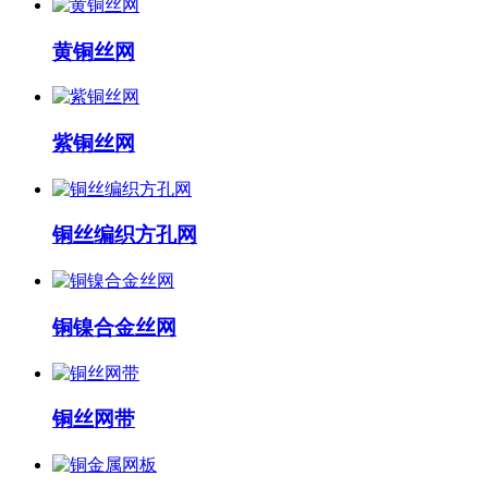
黄铜丝网
紫铜丝网
铜丝编织方孔网
铜镍合金丝网
铜丝网带