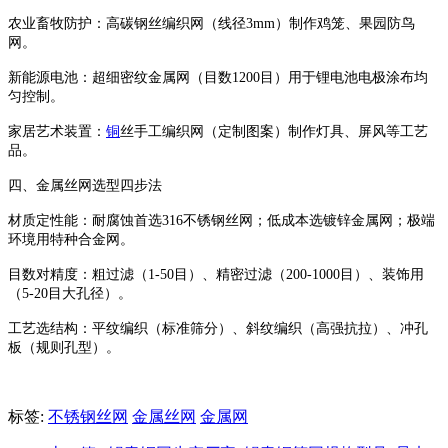
农业畜牧防护
：高碳钢丝编织网（线径
3mm
）制作鸡笼、果园防鸟
网。
新能源电池
：超细密纹金属网（目数
12
00
目）用于锂电池电极涂布均
匀控制。
家居艺术装置
：
铜
丝手工编织网（定制图案）制作灯具、屏风等工艺
品。
四、金属丝网选型四步法
材质定性能
：耐腐蚀首选
316
不锈钢丝网；低成本选镀锌金属网；极端
环境用特种合金网。
目数对精度
：粗过滤（
1-50
目）、精密过滤（
200-1000
目）、装饰用
（
5-20
目大孔径）。
工艺选结构
：平纹编织（标准筛分）、斜纹编织（高强抗拉）、冲孔
板（规则孔型）。
标签:
不锈钢丝网
金属丝网
金属网