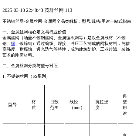
2025-03-18 22:48:43
茂群丝网
113
不锈钢丝网
·
金属丝网
·
金属网全品类解析：型号
/
规格
/
用途一站式指南
一、金属丝网核心定义与行业价值
金属丝网（涵盖不锈钢丝网、金属编织网等）是以金属线材（不锈
钢、
铜
、镀锌钢）通过编织、焊接、冲压工艺制成的网状材料，凭借
高强度、耐腐蚀、透光透气
等特性，成为建筑防护、工业过滤、装饰
艺术的刚需材料。
二、金属丝网分类与型号对照
1. ‌
不锈钢丝网（
SS
系列）
典
材
目数
线径
抗拉强
型
型号
质
范围
（
mm
）
度
用
途
食