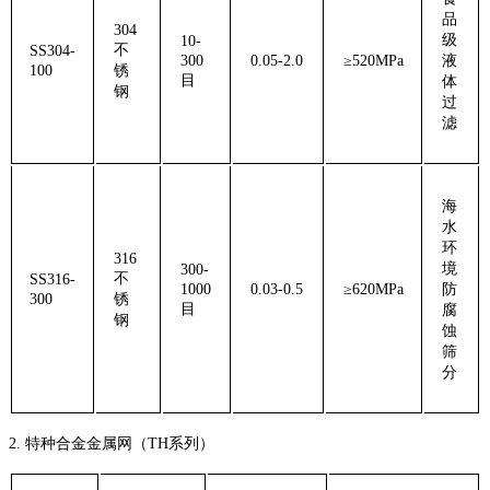
品
304
级
10-
不
SS304-
300
0.05-2.0
≥520MPa
液
100
锈
目
体
钢
过
滤
海
水
环
316
境
300
-
不
SS316-
10
00
0.03-0.5
≥620MPa
防
300
锈
目
腐
钢
蚀
筛
分
2
. ‌
特种合金金属网（
TH
系列）