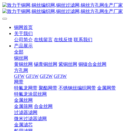
铜网首页
关于我们
公司简介
在线留言
在线反馈
联系我们
产品展示
全部
铜丝网
黄铜丝网
锡青铜丝网
紫铜丝网
铜镍合金丝网
方孔网
GFW
GF1W
GF2W
GF3W
网带
特氟龙网带
聚酯网带
不锈钢丝编织网带
金属网带
特氟龙涂层丝网
金属丝网
金属筛网
合金丝网
过滤器滤网
微米过滤器滤网
金属滤芯
船用滤网