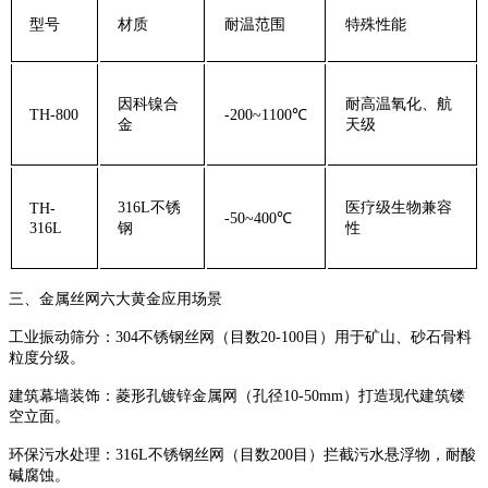
型号
材质
耐温范围
特殊性能
因科镍合
耐高温氧化、航
TH-800
-200~1100℃
金
天级
316L
不锈
医疗级生物兼容
TH-
-50~400℃
316L
钢
性
三、金属丝网六大黄金应用场景
工业振动筛分
：
304
不锈钢丝网（目数
20-100
目）用于矿山、砂石骨料
粒度分级。
建筑幕墙装饰
：菱形孔镀锌金属网（孔径
10-50mm
）打造现代建筑镂
空立面。
环保污水处理
：
316L
不锈钢丝网（目数
200
目）拦截污水悬浮物，耐酸
碱腐蚀。