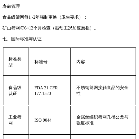
‌寿命管理‌：
食品级筛网每1~2年强制更换（卫生要求）；
矿山筛网每6~12个月检查（振动工况加速磨损）。
‌七、国际标准与认证‌
‌标准类
‌标准号‌
‌内容‌
型‌
‌食品级
不锈钢筛网接触食品的安全
FDA 21 CFR
认证‌
177.1520
性
‌工业筛
金属丝编织筛网孔径公差与
ISO 9044
网‌
强度标准