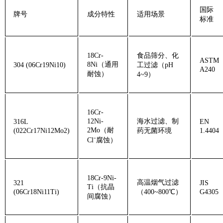
‌国际
‌牌号‌
‌成分特性‌
‌适用场景‌
标准‌
18Cr-
食品筛分、化
ASTM
8Ni（通用
‌304 (06Cr19Ni10)‌
工过滤（pH
A240
耐蚀）
4~9）
16Cr-
12Ni-
海水过滤、制
‌316L
EN
2Mo（耐
(022Cr17Ni12Mo2)‌
药无菌环境
1.4404
Cl⁻腐蚀）
18Cr-9Ni-
高温烟气过滤
‌321
JIS
Ti（抗晶
(06Cr18Ni11Ti)‌
（400~800℃）
G4305
间腐蚀）