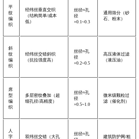
‌平
经纬丝垂直交织
丝径≈孔
纹
通用筛分（砂
（结构简单/成本
径
编
石、粉末）
低）
×0.1~0.3
织‌
‌斜
丝径≈孔
纹
经纬丝交错斜织
高压液体过滤
径
编
（抗拉强度高）
（液压油）
×0.2~0.5
织‌
‌席
丝径≈孔
型
多层密纹叠加（超
微米级颗粒过
径
编
细孔径/高精度）
滤（催化剂）
×0.5~1.0
织‌
‌人
丝径≈孔
字
双纬丝交错（大孔
建筑防护网/粗