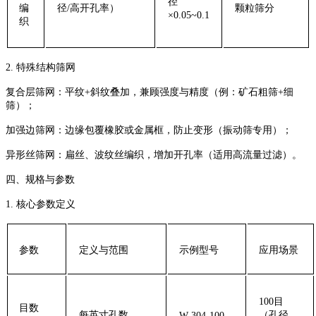
径
编
径/高开孔率）
颗粒筛分
×0.05~0.1
织‌
‌2. 特殊结构筛网‌
‌复合层筛网‌：平纹+斜纹叠加，兼顾强度与精度（例：矿石粗筛+细
筛）；
‌加强边筛网‌：边缘包覆橡胶或金属框，防止变形（振动筛专用）；
‌异形丝筛网‌：扁丝、波纹丝编织，增加开孔率（适用高流量过滤）。
‌四、规格与参数‌
‌1. 核心参数定义‌
‌参数‌
‌定义与范围‌
‌示例型号‌
‌应用场景‌
100目
‌目数
每英寸孔数
（孔径
W-304-100-