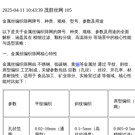
2025-04-11 10:43:39
茂群丝网
105
金属丝编织筛网牌号、种类、规格、型号、参数及用途
以下是关于‌金属丝编织筛网‌的牌号、种类、规格、参数及用途的全面
解析，涵盖其在 ‌精细过滤、颗粒分级、高温筛分‌ 等场景中的核心性能
与选型策略：
‌一、金属丝编织筛网核心特性‌
金属丝编织筛网由 ‌不锈钢、低碳钢、黄
铜
等金属丝‌ 通过 ‌平纹、斜纹、
席型编织‌ 工艺制成，关键参数包括 ‌目数（孔径）、丝径、开孔率、材
质耐蚀性‌，适用于 ‌食品加工、矿业筛分、实验室过滤‌ 等领域。核心性
能对比如下：
‌席型编织
‌参数‌
‌平纹编织‌
‌斜纹编织‌
网）‌
‌孔径范
0.02~10mm（通
0.1~5mm（高
0.005~0.
围‌
用型）
抗拉强度）
精细过滤）