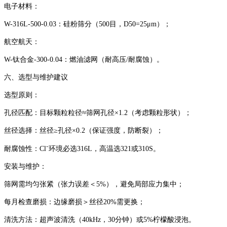
‌电子材料‌：
‌W-316L-500-0.03‌：硅粉筛分（500目，D50=25μm）；
‌航空航天‌：
‌W-钛合金-300-0.04‌：燃油滤网（耐高压/耐腐蚀）。
‌六、选型与维护建议‌
‌选型原则‌：
‌孔径匹配‌：目标颗粒粒径≈筛网孔径×1.2（考虑颗粒形状）；
‌丝径选择‌：丝径≥孔径×0.2（保证强度，防断裂）；
‌耐腐蚀性‌：Cl⁻环境必选316L，高温选321或310S。
‌安装与维护‌：
筛网需均匀张紧（张力误差＜5%），避免局部应力集中；
每月检查磨损：边缘磨损＞丝径20%需更换；
清洗方法：超声波清洗（40kHz，30分钟）或5%柠檬酸浸泡。