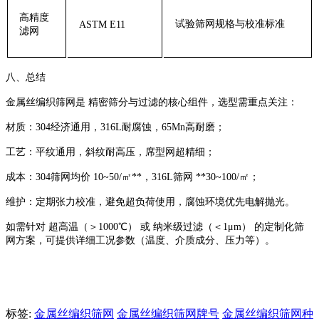
‌高精度
试验筛网规格与校准标准
ASTM E11
滤网‌
‌八、总结‌
金属丝编织筛网是 ‌精密筛分与过滤的核心组件‌，选型需重点关注：
‌材质‌：304经济通用，316L耐腐蚀，65Mn高耐磨；
‌工艺‌：平纹通用，斜纹耐高压，席型网超精细；
‌成本‌：304筛网均价 ‌10~50/㎡**‌，316L筛网 ‌**30~100/㎡‌；
‌维护‌：定期张力校准，避免超负荷使用，腐蚀环境优先电解抛光。
如需针对 ‌超高温（＞1000℃）‌ 或 ‌纳米级过滤（＜1μm）‌ 的定制化筛
网方案，可提供详细工况参数（温度、介质成分、压力等）。
标签:
金属丝编织筛网
金属丝编织筛网牌号
金属丝编织筛网种