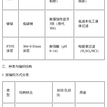
粘附）
残留）
耐腐蚀性提升
低成本化工液
‌镀镍‌
低碳钢
3倍（替代
体过滤
304）
‌PTFE
304+0.05mm
耐强酸（pH
电镀液过滤
涂层‌
涂层
0~14）
（H₂SO₄/HCl）
‌三、种类与编织结构‌
‌1. 按编织方式分类‌
‌类
‌丝径/孔径
‌结构特点‌
‌用途‌
型‌
比‌