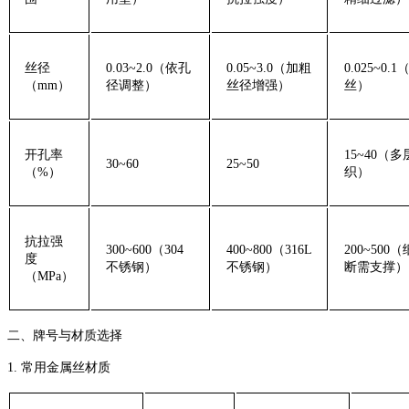
‌丝径
0.03~2.0（依孔
0.05~3.0（加粗
0.025~0.
（mm）‌
径调整）
丝径增强）
丝）
‌开孔率
15~40（
30~60
25~50
（%）‌
织）
‌抗拉强
300~600（304
400~800（316L
200~500
度
不锈钢）
不锈钢）
断需支撑）
（MPa）‌
‌二、牌号与材质选择‌
‌1. 常用金属丝材质‌