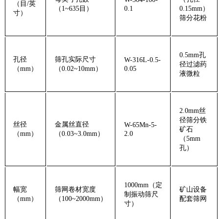
（目/英
（1~635目）
0.1
0.15mm）
寸）‌
筛分花粉
0.5mm孔
‌孔径
筛孔实际尺寸
W-316L-0.5-
径过滤药
（mm）‌
（0.02~10mm）
0.05
液微粒
2.0mm丝
径筛分铁
‌丝径
金属丝直径
W-65Mn-5-
矿石
（mm）‌
（0.03~3.0mm）
2.0
（5mm
孔）
1000mm（定
‌幅宽
筛网卷材宽度
矿山设备
制振动筛尺
（mm）‌
（100~2000mm）
配套筛网
寸）