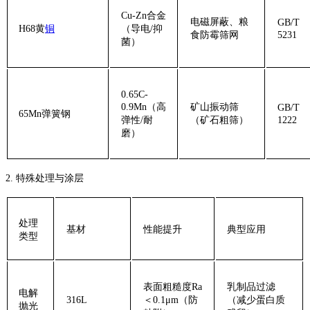
Cu-Zn合金
电磁屏蔽、粮
GB/T
‌H68黄
铜
（导电/抑
食防霉筛网
5231
菌）
0.65C-
0.9Mn（高
矿山振动筛
GB/T
‌65Mn弹簧钢‌
弹性/耐
（矿石粗筛）
1222
磨）
‌2. 特殊处理与涂层‌
‌处理
‌基材‌
‌性能提升‌
‌典型应用‌
类型‌
表面粗糙度Ra
乳制品过滤
‌电解
316L
＜0.1μm（防
（减少蛋白质
抛光‌