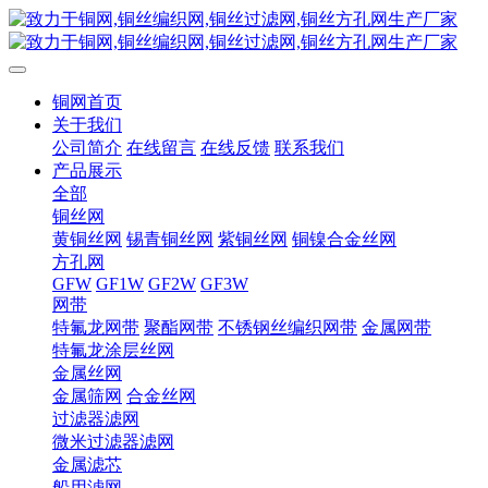
铜网首页
关于我们
公司简介
在线留言
在线反馈
联系我们
产品展示
全部
铜丝网
黄铜丝网
锡青铜丝网
紫铜丝网
铜镍合金丝网
方孔网
GFW
GF1W
GF2W
GF3W
网带
特氟龙网带
聚酯网带
不锈钢丝编织网带
金属网带
特氟龙涂层丝网
金属丝网
金属筛网
合金丝网
过滤器滤网
微米过滤器滤网
金属滤芯
船用滤网