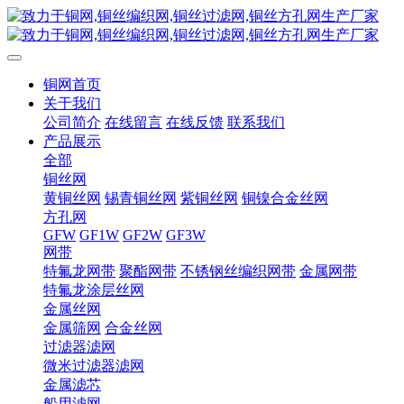
铜网首页
关于我们
公司简介
在线留言
在线反馈
联系我们
产品展示
全部
铜丝网
黄铜丝网
锡青铜丝网
紫铜丝网
铜镍合金丝网
方孔网
GFW
GF1W
GF2W
GF3W
网带
特氟龙网带
聚酯网带
不锈钢丝编织网带
金属网带
特氟龙涂层丝网
金属丝网
金属筛网
合金丝网
过滤器滤网
微米过滤器滤网
金属滤芯
船用滤网