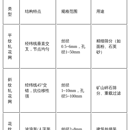
‌类
‌结构特点‌
‌规格范围‌
‌用途‌
型‌
‌平
纹
丝径
精细筛分（如
经纬线垂直交
轧
0.5~6mm，孔
面粉、石英
叉，节点均匀
花
径1~50mm
砂）
网‌
‌斜
纹
经纬线45°交
丝径
矿山碎石筛
轧
错，抗位移性
1~10mm，孔
分、重载过滤
花
强
径5~100mm
网‌
‌花
纹
波浪形/人字形
丝径2~8mm，
建筑外墙装