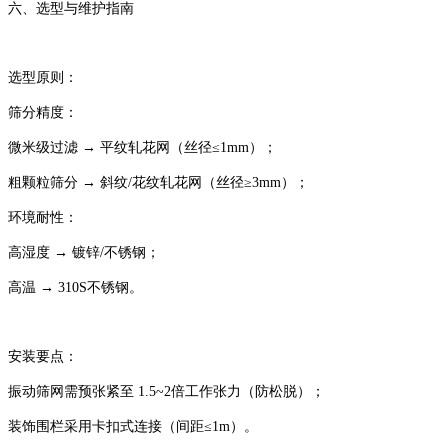
‌六、选型与维护指南‌
‌选型原则‌：
‌筛分精度‌：
微米级过滤 → 平纹轧花网（丝径≤1mm）；
粗颗粒筛分 → 斜纹/花纹轧花网（丝径≥3mm）；
‌环境耐性‌：
高湿度 → 镀锌/不锈钢；
高温 → 310S不锈钢。
‌安装要点‌：
振动筛网需预张紧至 ‌1.5~2倍工作张力‌（防松脱）；
装饰围栏采用卡扣式连接（间距≤1m）。