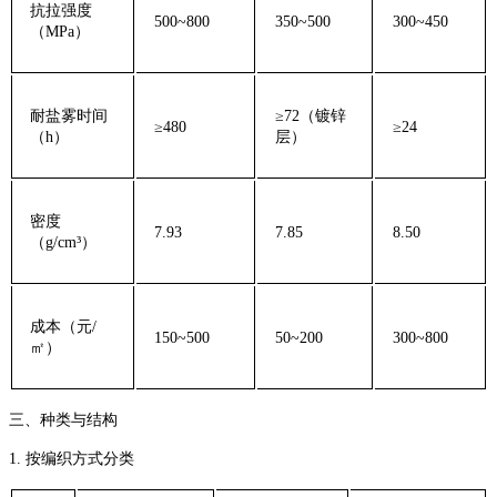
‌抗拉强度
500~800
350~500
300~450
（MPa）‌
‌耐盐雾时间
≥72（镀锌
≥480
≥24
（h）‌
层）
‌密度
7.93
7.85
8.50
（g/cm³）‌
‌成本（元/
150~500
50~200
300~800
㎡）‌
‌三、种类与结构‌
‌1. 按编织方式分类‌