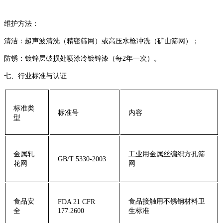
‌维护方法‌：
‌清洁‌：超声波清洗（精密筛网）或高压水枪冲洗（矿山筛网）；
‌防锈‌：镀锌层破损处喷涂冷镀锌漆（每2年一次）。
‌七、行业标准与认证‌
‌标准类
‌标准号‌
‌内容‌
型‌
‌金属轧
工业用金属丝编织方孔筛
GB/T 5330-2003
花网‌
网
‌食品安
食品接触用不锈钢材料卫
FDA 21 CFR
全‌
177.2600
生标准