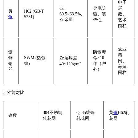
电子
导电防
屏
Cu
‌黄
H62 (GB/T
60.5~63.5%,
磁、装
蔽、
铜
5231)
Zn余量
饰性
艺术
围栏
农业
‌镀
防锈寿
筛
锌
SWM (热镀
命≥10
Zn层厚度
网、
钢
锌)
年（户
40~120g/m²
养殖
丝‌
外）
围栏
‌2. 性能对比‌
‌304不锈钢
‌Q235镀锌
‌黄
铜
H62轧
‌参数‌
轧花网‌
轧花网‌
花网‌