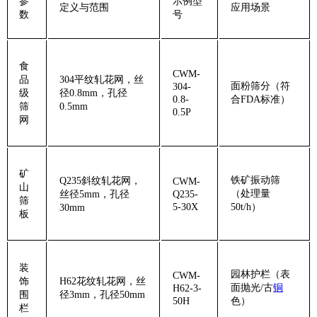
‌参
‌示例型
‌定义与范围‌
‌应用场景‌
数‌
号‌
‌食
CWM-
品
304平纹轧花网，丝
面粉筛分（符
304-
级
径0.8mm，孔径
0.8-
合FDA标准）
筛
0.5mm
0.5P
网‌
‌矿
铁矿振动筛
Q235斜纹轧花网，
CWM-
山
（处理量
丝径5mm，孔径
Q235-
筛
5-30X
50t/h）
30mm
板‌
‌装
园林护栏（表
CWM-
饰
H62花纹轧花网，丝
面抛光/古
铜
H62-3-
围
径3mm，孔径50mm
50H
色）
栏‌