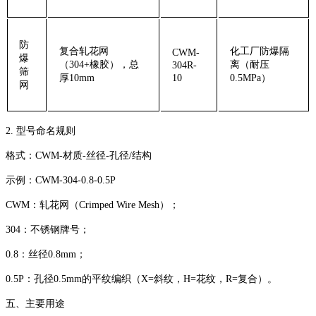
‌防
复合轧花网
化工厂防爆隔
CWM-
爆
（304+橡胶），总
离（耐压
304R-
筛
厚10mm
10
0.5MPa）
网‌
‌2. 型号命名规则‌
‌格式‌：CWM-材质-丝径-孔径/结构
‌示例‌：‌CWM-304-0.8-0.5P‌
‌CWM‌：轧花网（Crimped Wire Mesh）；
‌304‌：不锈钢牌号；
‌0.8‌：丝径0.8mm；
‌0.5P‌：孔径0.5mm的平纹编织（X=斜纹，H=花纹，R=复合）。
‌五、主要用途‌