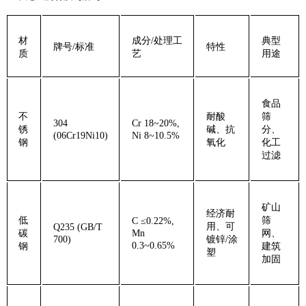
‌材
‌成分/处理工
‌典型
‌牌号/标准‌
‌特性‌
质‌
艺‌
用途‌
食品
‌不
耐酸
筛
304
Cr 18~20%,
锈
碱、抗
分、
(06Cr19Ni10)
Ni 8~10.5%
钢‌
氧化
化工
过滤
矿山
经济耐
‌低
筛
C ≤0.22%,
用、可
Q235 (GB/T
碳
Mn
网、
700)
镀锌/涂
0.3~0.65%
钢‌
建筑
塑
加固