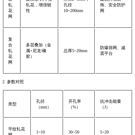
轧
轧花，增强韧
孔径
饰、安全防护
花
性
10~200mm
网
网‌
‌复
合
多层叠加（金
防爆筛网、减
轧
属+尼龙/橡
总厚5~20mm
震平台
花
胶）
网‌
‌2. 参数对照‌
‌孔径
‌开孔率
‌抗冲击能量
‌类型‌
（mm）‌
（%）‌
（J）‌
平纹轧花
1~10
30~50
5~20
网