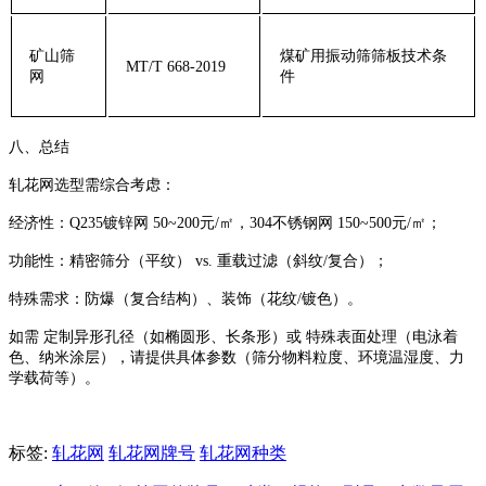
‌矿山筛
煤矿用振动筛筛板技术条
MT/T 668-2019
网‌
件
‌八、总结‌
轧花网选型需综合考虑：
‌经济性‌：Q235镀锌网 ‌50~200元/㎡‌，304不锈钢网 ‌150~500元/㎡‌；
‌功能性‌：精密筛分（平纹） vs. 重载过滤（斜纹/复合）；
‌特殊需求‌：防爆（复合结构）、装饰（花纹/镀色）。
如需 ‌定制异形孔径‌（如椭圆形、长条形）或 ‌特殊表面处理‌（电泳着
色、纳米涂层），请提供具体参数（筛分物料粒度、环境温湿度、力
学载荷等）。
标签:
轧花网
轧花网牌号
轧花网种类