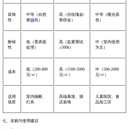
‌装饰
中等（自然
高（仿玫瑰金/
中等（哑光原
性‌
黄
铜
色）
香槟金）
色）
‌耐候
低（需表面
高（盐雾测试
中（室内使用
性‌
处理）
≥500h）
为主）
低（200-800
高（1500-5000
中（500-2000
‌成本‌
元/㎡）
元/㎡）
元/㎡）
‌适用
室内隔断、
高端幕墙、酒
儿童医院、食
场景‌
灯具
店装饰
品加工区
‌七、采购与使用建议‌