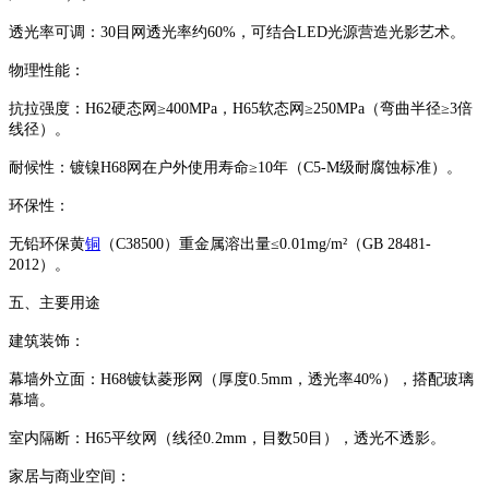
透光率可调：30目网透光率约60%，可结合LED光源营造光影艺术。
‌物理性能‌：
抗拉强度：H62硬态网≥400MPa，H65软态网≥250MPa（弯曲半径≥3倍
线径）。
耐候性：镀镍H68网在户外使用寿命≥10年（C5-M级耐腐蚀标准）。
‌环保性‌：
无铅环保黄
铜
（C38500）重金属溶出量≤0.01mg/m²（GB 28481-
2012）。
‌五、主要用途‌
‌建筑装饰‌：
‌幕墙外立面‌：H68镀钛菱形网（厚度0.5mm，透光率40%），搭配玻璃
幕墙。
‌室内隔断‌：H65平纹网（线径0.2mm，目数50目），透光不透影。
‌家居与商业空间‌：