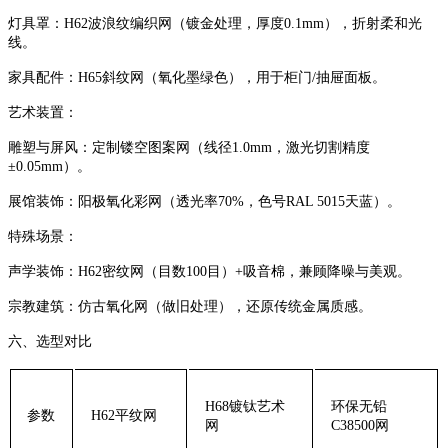
‌灯具罩‌：H62波浪纹编织网（镀金处理，厚度0.1mm），折射柔和光
线。
‌家具配件‌：H65斜纹网（氧化墨绿色），用于柜门/抽屉面板。
‌艺术装置‌：
‌雕塑与屏风‌：定制镂空图案网（线径1.0mm，激光切割精度
±0.05mm）。
‌展馆装饰‌：阳极氧化彩网（透光率70%，色号RAL 5015天蓝）。
‌特殊场景‌：
‌声学装饰‌：H62密纹网（目数100目）+吸音棉，兼顾降噪与美观。
‌宗教建筑‌：仿古氧化网（做旧处理），还原传统金属质感。
‌六、选型对比‌
‌H68镀钛艺术
‌环保无铅
‌参数‌
‌H62平纹网‌
网‌
C38500网‌