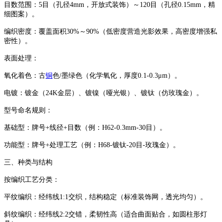
‌目数范围‌：5目（孔径4mm，开放式装饰）～120目（孔径0.15mm，精
细图案）。
‌编织密度‌：覆盖面积30%～90%（低密度营造光影效果，高密度增强私
密性）。
‌表面处理‌：
‌氧化着色‌：古
铜
色/墨绿色（化学氧化，厚度0.1-0.3μm）。
‌电镀‌：镀金（24K金层）、镀镍（哑光银）、镀钛（仿玫瑰金）。
‌型号命名规则‌：
‌基础型‌：牌号+线径+目数（例：‌H62-0.3mm-30目‌）。
‌功能型‌：牌号+处理工艺（例：‌H68-镀钛-20目-玫瑰金‌）。
‌三、种类与结构‌
‌按编织工艺分类‌：
‌平纹编织‌：经纬线1:1交织，结构稳定（标准装饰网，透光均匀）。
‌斜纹编织‌：经纬线2:2交错，柔韧性高（适合曲面贴合，如圆柱形灯