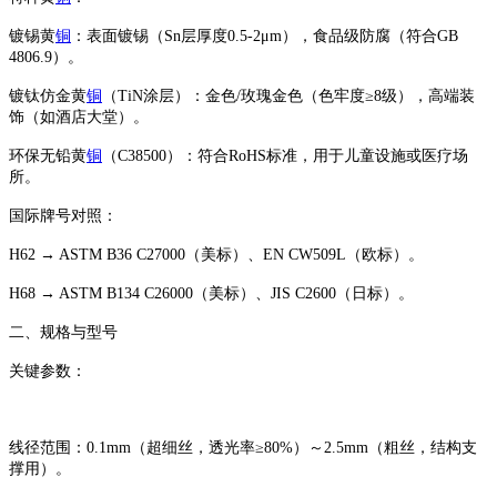
‌镀锡黄
铜
‌：表面镀锡（Sn层厚度0.5-2μm），食品级防腐（符合GB
4806.9）。
‌镀钛仿金黄
铜
‌（TiN涂层）：金色/玫瑰金色（色牢度≥8级），高端装
饰（如酒店大堂）。
‌环保无铅黄
铜
（C38500）‌：符合RoHS标准，用于儿童设施或医疗场
所。
‌国际牌号对照‌：
‌H62‌ → ASTM B36 ‌C27000‌（美标）、EN ‌CW509L‌（欧标）。
‌H68‌ → ASTM B134 ‌C26000‌（美标）、JIS ‌C2600‌（日标）。
‌二、规格与型号‌
‌关键参数‌：
‌线径范围‌：0.1mm（超细丝，透光率≥80%）～2.5mm（粗丝，结构支
撑用）。