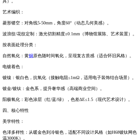
具）。
‌艺术编织‌：
‌菱形镂空‌：对角线5-50mm，角度60°（动态几何美感）。
‌波浪纹/花纹定制‌：激光切割精度±0.1mm（博物馆展陈、艺术装置）。
‌按表面处理分类‌：
‌自然氧化‌：黄
铜
原色随时间氧化，呈现复古质感（适合怀旧风格）。
‌电镀着色‌：
‌镀镍‌：银白色，抗氧化（接触电阻≤1mΩ，适用电子装饰结合场景）。
‌镀金/镀钛‌：金色系，提升奢华感（高端商业空间）。
‌阳极氧化‌：彩色涂层（红/蓝/绿），色差ΔE≤1.5（现代艺术设计）。
‌四、核心特性‌
‌美学特性‌：
色泽多样性：从暖金色到冷银色，适配不同设计风格（如H68镀钛网色
温3000K）。