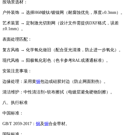
‌按场景选材‌：
‌户外装饰‌ → 选择H68镀钛/镀镍网（耐腐蚀优先，厚度≥0.3mm）。
‌艺术装置‌ → 定制激光切割网（设计文件需提供DXF格式，误差
±0.1mm）。
‌表面处理匹配‌：
‌复古风格‌ → 化学氧化做旧（配合亚光清漆，防止进一步氧化）。
‌现代风格‌ → 阳极氧化彩色（色卡参考RAL或潘通标准）。
‌安装注意事项‌：
边缘处理：采用黄
铜
包边或硅胶封边（防止网面割伤）。
清洁维护：中性清洁剂+软布擦拭（电镀层避免硬物刮擦）。
‌八、执行标准‌
‌中国标准‌：
‌GB/T 2059-2017‌：
铜
及
铜
合金带材。
‌国际标准‌：