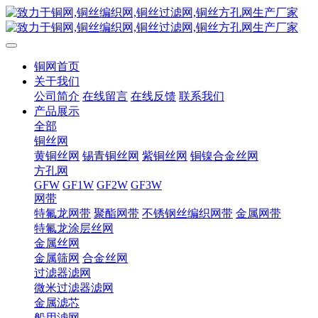
铜网首页
关于我们
公司简介
在线留言
在线反馈
联系我们
产品展示
全部
铜丝网
黄铜丝网
锡青铜丝网
紫铜丝网
铜镍合金丝网
方孔网
GFW
GF1W
GF2W
GF3W
网带
特氟龙网带
聚酯网带
不锈钢丝编织网带
金属网带
特氟龙涂层丝网
金属丝网
金属筛网
合金丝网
过滤器滤网
微米过滤器滤网
金属滤芯
船用滤网