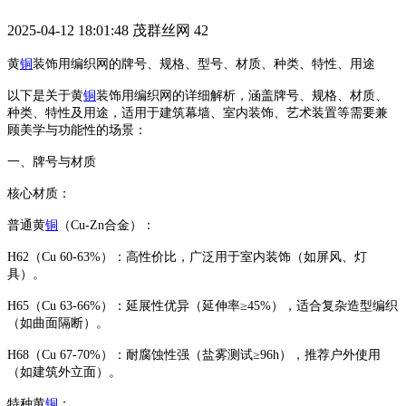
2025-04-12 18:01:48
茂群丝网
42
黄
铜
装饰用编织网的牌号、规格、型号、材质、种类、特性、用途
以下是关于‌黄
铜
装饰用编织网‌的详细解析，涵盖牌号、规格、材质、
种类、特性及用途，适用于建筑幕墙、室内装饰、艺术装置等需要兼
顾美学与功能性的场景：
‌一、牌号与材质‌
‌核心材质‌：
‌普通黄
铜
（Cu-Zn合金）‌：
‌H62‌（Cu 60-63%）：高性价比，广泛用于室内装饰（如屏风、灯
具）。
‌H65‌（Cu 63-66%）：延展性优异（延伸率≥45%），适合复杂造型编织
（如曲面隔断）。
‌H68‌（Cu 67-70%）：耐腐蚀性强（盐雾测试≥96h），推荐户外使用
（如建筑外立面）。
‌特种黄
铜
‌：