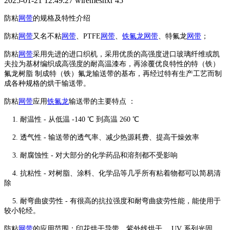
2025-01-21 12:49:27
wiremeshxr
45
防粘
网带
的规格及特性介绍
防粘
网带
又名不粘
网带
、PTFE
网带
、
铁氟龙
网带
、特氟龙
网带
；
防粘
网带
采用先进的进口织机，采用优质的高强度进口玻璃纤维或凯
夫拉为基材编织成高强度的耐高温漆布，再涂覆优良特性的特（铁）
氟龙树脂 制成特（铁）氟龙输送带的基布，再经过特有生产工艺而制
成各种规格的烘干输送带。
防粘
网带
应用
铁氟龙
输送带的主要特点 ：
1. 耐温性 - 从低温 -140 ℃ 到高温 260 ℃
2. 透气性 - 输送带的透气率、减少热源耗费、提高干燥效率
3. 耐腐蚀性 - 对大部分的化学药品和溶剂都不受影响
4. 抗粘性 - 对树脂、涂料、化学品等几乎所有粘着物都可以简易清
除
5. 耐弯曲疲劳性 - 有很高的抗拉强度和耐弯曲疲劳性能，能使用于
较小轮经。
防粘
网带
的应用范围：印花烘干导带、紫外线烘干、 UV 系列光固