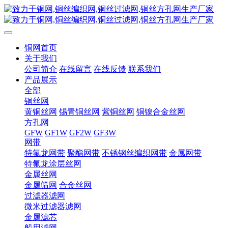
铜网首页
关于我们
公司简介
在线留言
在线反馈
联系我们
产品展示
全部
铜丝网
黄铜丝网
锡青铜丝网
紫铜丝网
铜镍合金丝网
方孔网
GFW
GF1W
GF2W
GF3W
网带
特氟龙网带
聚酯网带
不锈钢丝编织网带
金属网带
特氟龙涂层丝网
金属丝网
金属筛网
合金丝网
过滤器滤网
微米过滤器滤网
金属滤芯
船用滤网