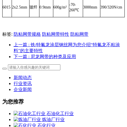
-70-
6015
2x2.5mm
玻纤
0.9mm
600g/m²
3000mm
390/320N/cm
260℃
标签:
防粘网带规格
防粘网带特性
防粘网带
上一篇
: 铁/特氟龙涂层钢丝网为您介绍“特氟龙不粘涂
料”的主要特性
下一篇
: 尼龙网带的种类及应用
新闻动态
行业资讯
企业新闻
为您推荐
石油化工行业
炼油厂行业
石化行业