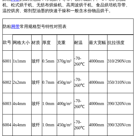
机、松式烘干机、无纺布烘燥机、高周波烘干机、食品烘培机导带、
温控烘房、熔剂型油墨的快速干燥和一般含水份物品烘干。
防粘
网带
常用规格型号特性对照表
款号
网格大小
材质
厚度
克重
耐温
最大宽幅
抗拉强度
-70-
6001
1x1mm
玻纤
0.5mm
370g/m²
4000mm
310/290N/cm
260℃
-70-
6002
2x2mm
玻纤
0.7mm
450g/m²
4000mm
350/310N/cm
260℃
-70-
6003
4x4mm
玻纤
1.0mm
400g/m²
4000mm
390/320N/cm
260℃
-70-
6004
4x4mm
玻纤
1.0mm
450g/m²
4000mm
390/320N/cm
260℃