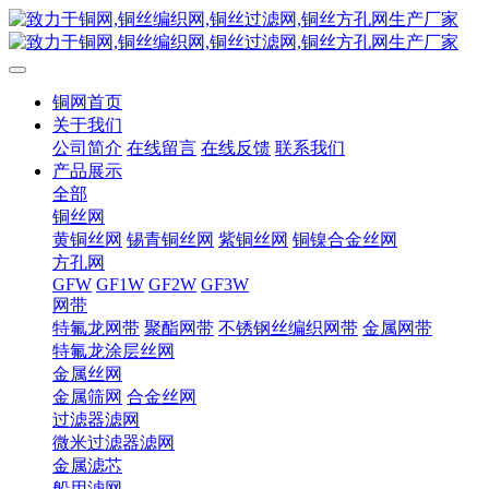
铜网首页
关于我们
公司简介
在线留言
在线反馈
联系我们
产品展示
全部
铜丝网
黄铜丝网
锡青铜丝网
紫铜丝网
铜镍合金丝网
方孔网
GFW
GF1W
GF2W
GF3W
网带
特氟龙网带
聚酯网带
不锈钢丝编织网带
金属网带
特氟龙涂层丝网
金属丝网
金属筛网
合金丝网
过滤器滤网
微米过滤器滤网
金属滤芯
船用滤网