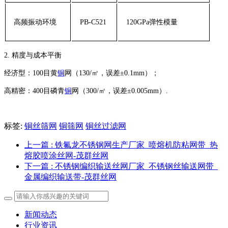
高频振动环境
PB-C521
120GPa弹性模量
2. ‌精度与成本平衡‌
‌经济型‌：100目黄
铜
网（130/㎡，误差±0.1mm）；
‌高精密‌：400目磷青
铜
网（300/㎡，误差±0.005mm）.
标签:
铜丝筛网
铜筛网
铜丝过滤网
上一篇
: 铁氟龙不锈钢网生产厂家_喷熔机防粘网带_热
熔胶喷涂丝网-茂群丝网
下一篇
: 不锈钢编织输送丝网厂家_不锈钢丝输送网带_
金属编织输送带-茂群丝网
新闻动态
行业资讯