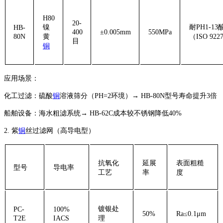
H80
20-
镍
耐PH1-13
HB-
400
±0.005mm
550MPa
80N
黄
（ISO 922
目
铜
应用场景：
‌化工过滤‌：硫酸
铜
溶液筛分（PH=2环境）→ HB-80N型号寿命提升3倍
‌船舶设备‌：海水粗滤系统→ HB-62C成本较不锈钢降低40%
2. ‌紫
铜
丝过滤网（高导电型）‌
抗氧化
延展
表面粗糙
型号
导电率
工艺
率
度
镀银处
PC-
100%
50%
Ra≤0.1μm
T2E
IACS
理