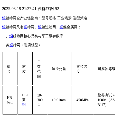
2025-03-19 21:27:41
茂群丝网
92
铜
丝筛网全产业链指南：型号规格·工业场景·选型策略
铜
丝筛网又名
铜
筛网、
铜
丝过滤网、
铜
丝金属网；‌
一、
铜
丝筛网核心品类与军工级参数库
1. ‌黄
铜
筛网（耐腐蚀型）‌
目
型
材
数
抗拉强
丝径公差
耐腐蚀等
号
质
范
度
围
H62
盐雾测试
10-
HB-
黄
300
±0.01mm
450MPa
1000h（A
62C
铜
目
B117）