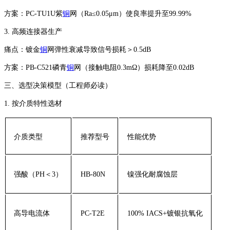
‌方案‌：PC-TU1U紫
铜
网（Ra≤0.05μm）使良率提升至99.99%
3. ‌高频连接器生产‌
‌痛点‌：镀金
铜
网弹性衰减导致信号损耗＞0.5dB
‌方案‌：PB-C521磷青
铜
网（接触电阻0.3mΩ）损耗降至0.02dB
三、选型决策模型（工程师必读）
1. ‌按介质特性选材‌
介质类型
推荐型号
性能优势
强酸（PH＜3）
HB-80N
镍强化耐腐蚀层
高导电流体
PC-T2E
100% IACS+镀银抗氧化