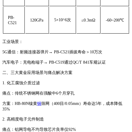
PB-
5×10^6次
120GPa
≤0.3mΩ
-60~200℃
C521
工业场景：
‌5G通信‌：射频连接器弹片→ PB-C521插拔寿命＞10万次
‌汽车电子‌：充电枪端子→ PB-C519通过QC/T 841车规认证
二、三大黄金应用场景与痛点解决方案
1. ‌化工腐蚀介质过滤‌
‌痛点‌：传统不锈钢网在强酸中6个月穿孔
‌方案‌：HB-80N镍黄
铜
筛网（400目/0.05mm）寿命达5年，成本降低
35%
2. ‌高精度电子元件制造‌
‌痛点‌：铝网导电不均导致芯片良率仅92%