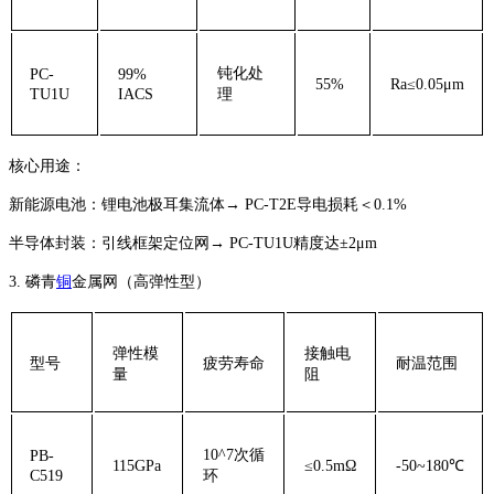
钝化处
PC-
99%
55%
Ra≤0.05μm
TU1U
IACS
理
核心用途：
‌新能源电池‌：锂电池极耳集流体→ PC-T2E导电损耗＜0.1%
‌半导体封装‌：引线框架定位网→ PC-TU1U精度达±2μm
3. ‌磷青
铜
金属网（高弹性型）‌
弹性模
接触电
型号
疲劳寿命
耐温范围
量
阻
10^7次循
PB-
115GPa
≤0.5mΩ
-50~180℃
C519
环