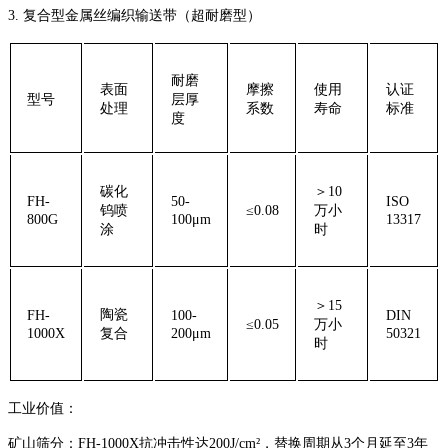
3. ‌复合型金属丝编织输送带（超耐磨型）‌
耐磨
表面
摩擦
使用
认证
型号
层厚
处理
系数
寿命
标准
度
碳化
＞10
FH-
50-
ISO
钨喷
≤0.08
万小
800G
100μm
13317
涂
时
＞15
陶瓷
FH-
100-
DIN
≤0.05
万小
1000X
复合
200μm
50321
时
工业价值：
‌矿山筛分‌：FH-1000X抗冲击性达200J/cm²，替换周期从3个月延至3年