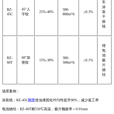
车
涂
45°人
RZ-
500-
25%-40%
≤0.3%
装
45C
字纹
800m³/h
干
燥
线
锂
电
池
60°加
RZ-
300-
15%-30%
≤0.1%
极
60T
密纹
500m³/h
片
烧
结
场景案例：
‌涂装线‌：RZ-45C
网带
使油漆固化均匀性提升90%，减少返工率
‌电池烧结‌：RZ-60T耐550℃高温，极片翘曲率＜0.01mm