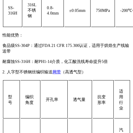
316L
SS-
0.8-
不锈
±0.05mm
750MPa
-200℃
316H
4.0mm
钢
性能优势：
‌食品级SS-304P‌：通过FDA 21 CFR 175.300认证，适用于烘焙生产线输
送带
‌耐腐蚀SS-316H‌：耐PH1-14介质，化工酸洗线寿命提升5倍
2. ‌人字型不锈钢丝编织输送
网带
（高透气型）‌
适
型
编织
抗变
用
开孔率
透气量
号
角度
形率
行
业
汽