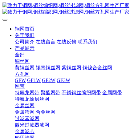
铜网首页
关于我们
公司简介
在线留言
在线反馈
联系我们
产品展示
全部
铜丝网
黄铜丝网
锡青铜丝网
紫铜丝网
铜镍合金丝网
方孔网
GFW
GF1W
GF2W
GF3W
网带
特氟龙网带
聚酯网带
不锈钢丝编织网带
金属网带
特氟龙涂层丝网
金属丝网
金属筛网
合金丝网
过滤器滤网
微米过滤器滤网
金属滤芯
船用滤网