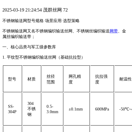
2025-03-19 21:24:54
茂群丝网
72
不锈钢输送网型号规格·场景应用·选型策略
不锈钢输送网又名不锈钢编织输送丝网、不锈钢丝编织输送
网带
、金
属丝编织输送带；‌
一、核心品类与军工级参数库
1. ‌平纹型不锈钢编织输送丝网（基础抗拉型）‌
丝径
网孔精
抗拉强
型号
材质
耐温性
范围
度
度
304
SS-
0.5-
不锈
±0.1mm
600MPa
-50℃~
304P
3.0mm
钢