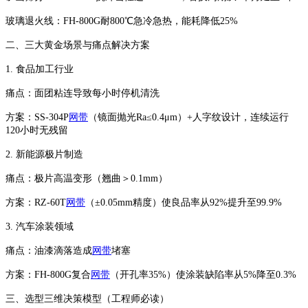
‌玻璃退火线‌：FH-800G耐800℃急冷急热，能耗降低25%
二、三大黄金场景与痛点解决方案
1. ‌食品加工行业‌
‌痛点‌：面团粘连导致每小时停机清洗
‌方案‌：SS-304P
网带
（镜面抛光Ra≤0.4μm）+人字纹设计，连续运行
120小时无残留
2. ‌新能源极片制造‌
‌痛点‌：极片高温变形（翘曲＞0.1mm）
‌方案‌：RZ-60T
网带
（±0.05mm精度）使良品率从92%提升至99.9%
3. ‌汽车涂装领域‌
‌痛点‌：油漆滴落造成
网带
堵塞
‌方案‌：FH-800G复合
网带
（开孔率35%）使涂装缺陷率从5%降至0.3%
三、选型三维决策模型（工程师必读）