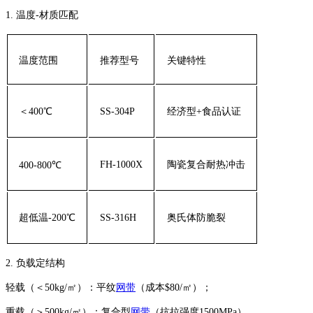
1. ‌温度-材质匹配‌
温度范围
推荐型号
关键特性
＜400℃
SS-304P
经济型+食品认证
FH-1000X
陶瓷复合耐热冲击
400-800℃
超低温-200℃
SS-316H
奥氏体防脆裂
2. ‌负载定结构‌
‌轻载（＜50kg/㎡）‌：平纹
网带
（成本$80/㎡）；
‌重载（＞500kg/㎡）‌：复合型
网带
（抗拉强度1500MPa）。